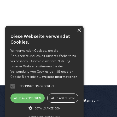
BAILEY’S
$
4.90
Kurze 2cl.
This is some text inside of a
This is some text inside of a
g.
/
cal.
div block.
div block.
×
SPICY
Diese Webseite verwendet
Cookies.
Wir verwenden Cookies, um die
Benutzerfreundlichkeit unserer Website zu
verbessern. Durch die weitere Nutzung
unserer Webseite stimmen Sie der
Verwendung von Cookies gemäß unserer
Cookie-Richtlinie zu.
Weitere Informationen
UNBEDINGT ERFORDERLICH
ALLE AKZEPTIEREN
ALLE ABLEHNEN
Impressum
Datenschutzerklärung
Sitemap
DETAILS ANZEIGEN
softdatadesign
POWERED BY COOKIESCRIPT