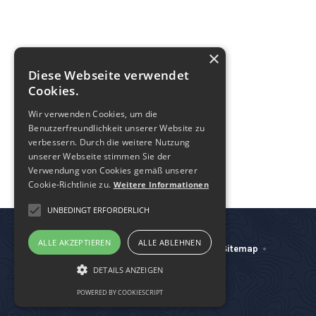
BRATENSAUCE
$
2.90
This is some text inside of a
This is some text inside of a
g.
/
cal.
div block.
div block.
×
SPICY
Diese Webseite verwendet
Cookies.
Wir verwenden Cookies, um die
Benutzerfreundlichkeit unserer Website zu
verbessern. Durch die weitere Nutzung
unserer Webseite stimmen Sie der
Verwendung von Cookies gemäß unserer
Cookie-Richtlinie zu.
Weitere Informationen
UNBEDINGT ERFORDERLICH
ALLE AKZEPTIEREN
ALLE ABLEHNEN
Impressum
Datenschutzerklärung
Sitemap
DETAILS ANZEIGEN
softdatadesign
POWERED BY COOKIESCRIPT